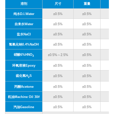
溶剂
尺寸
重量
纯水D.I.Water
±0.5%
±0.5%
自来水Water
±0.5%
±0.5%
盐水NaCI
±0.5%
±0.5%
氢氧化钠0.4%NaOH
±0.5%
±0.5%
硝酸6%HNO
±0.5%～2.5%
±0.5%
±
3
环氧溶液Epoxy
±0.5%
±0.5%
硫化氢H
S
±0.5%
±0.5%
2
丙酮Acetone
±0.5%
±0.5%
机油Machine Oil 30#
±0.5%
±0.5%
汽油Gasoline
±0.5%
±0.5%