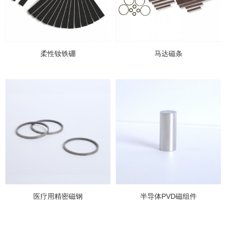
柔性钕铁硼
马达磁条
医疗用精密磁钢
半导体PVD磁组件