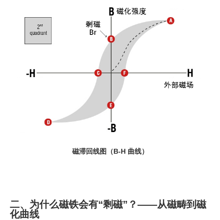
磁滞回线图（B-H 曲线）
二、为什么磁铁会有“剩磁”？——从磁畴到磁
化曲线