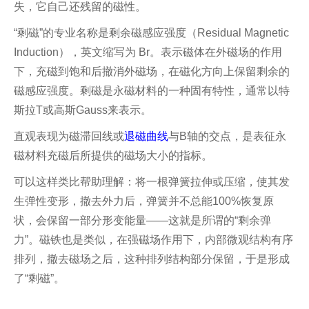
失，它自己还残留的磁性。
“剩磁”的专业名称是剩余磁感应强度（Residual Magnetic
Induction），英文缩写为 Br。表示磁体在外磁场的作用
下，充磁到饱和后撤消外磁场，在磁化方向上保留剩余的
磁感应强度。剩磁是永磁材料的一种固有特性，通常以特
斯拉T或高斯Gauss来表示。
直观表现为磁滞回线或
退磁曲线
与B轴的交点，是表征永
磁材料充磁后所提供的磁场大小的指标。
可以这样类比帮助理解：将一根弹簧拉伸或压缩，使其发
生弹性变形，撤去外力后，弹簧并不总能100%恢复原
状，会保留一部分形变能量——这就是所谓的“剩余弹
力”。磁铁也是类似，在强磁场作用下，内部微观结构有序
排列，撤去磁场之后，这种排列结构部分保留，于是形成
了“剩磁”。