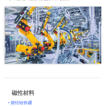
磁性材料
•
烧结钕铁硼